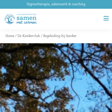
Hypnotherapie, ademwerk & coaching
Home
/
De Kankerclub
/
Begeleiding bij kanker