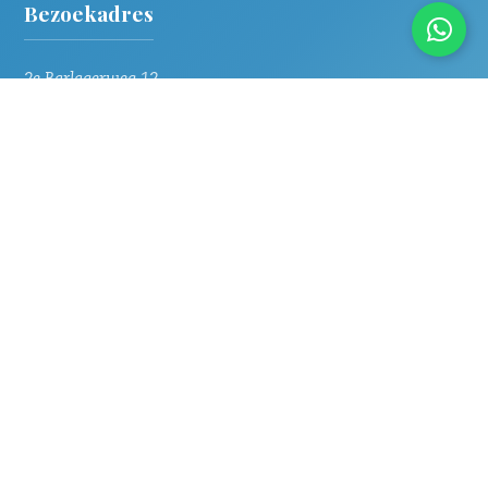
Bezoekadres
2e Barlagerweg 12
9591TT Onstwedde
06 2397 2297
Contact & Info
info@samenmetcarmen.nl
KvK: 74331590